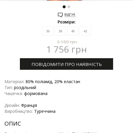
ВІДГУК
Розміри:
36
38
40
42
3 180
грн
1 756
грн
ПОВІДОМИТИ ПРО НАЯВНІСТЬ
Матеріал:
80% поліамід, 20% еластан
Тип:
роздільний
Чашечка:
формована
Дизайн:
Франція
Виробництво:
Туреччина
ОПИС