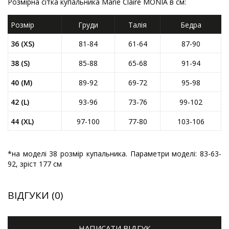
Розмірна сітка купальника Marie Claire MONIA в см:
Розмір
Груди
Талія
Бедра
36 (XS)
81-84
61-64
87-90
38 (S)
85-88
65-68
91-94
40 (M)
89-92
69-72
95-98
42 (L)
93-96
73-76
99-102
44 (XL)
97-100
77-80
103-106
*на моделі 38 розмір купальника. Параметри моделі: 83-63-
92, зріст 177 см
ВІДГУКИ (0)
НАПИСАТИ ВІДГУК