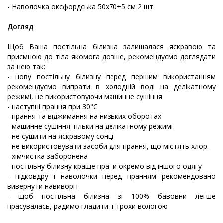
- Наволочка оксфордська 50х70+5 см 2 шт.
Догляд
Щоб Ваша постільна білизна залишалася яскравою та
приємною до тіла якомога довше, рекомендуємо доглядати
за нею так:
- нову постільну білизну перед першим використанням
рекомендуємо випрати в холодній воді на делікатному
режимі, не використовуючи машинне сушіння
- наступні прання при 30°С
- прання та віджимання на низьких оборотах
- машинне сушіння тільки на делікатному режимі
- не сушити на яскравому сонці
- не використовувати засоби для прання, що містять хлор.
- хімчистка заборонена
- постільну білизну краще прати окремо від іншого одягу
- підковдру і наволочки перед пранням рекомендовано
вивернути навиворіт
- щоб постільна білизна зі 100% бавовни легше
прасувалась, радимо гладити її трохи вологою