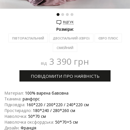
ВІДГУК
Розміри:
ПІВТОРАСПАЛЬНИЙ
ДВОСПАЛЬНИЙ (ЄВРО)
ЄВРО ПЛЮС
СІМЕЙНИЙ
3 390
грн
від
ПОВІДОМИТИ ПРО НАЯВНІСТЬ
Матеріал:
100% варена бавовна
Тканина:
ранфорс
Підковдра:
160*220 / 200*220 / 240*220 см
Простирадло:
180*240 / 280*260 см
Наволочка:
50*70 см
Наволочка оксфордська:
50*70+5 см
Дизайн:
Франція