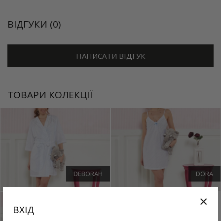
ВІДГУКИ (0)
НАПИСАТИ ВІДГУК
ТОВАРИ КОЛЕКЦІЇ
DEBORAH
DORA
✕
ВХІД