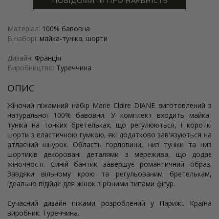
ПОВІДОМИТИ ПРО НАЯВНІСТЬ
Матеріал:
100% бавовна
В наборі:
майка-туніка, шорти
Дизайн:
Франція
Виробництво:
Туреччина
ОПИС
Жіночий піжамний набір Marie Claire DIANE виготовлений з
натуральної 100% бавовни. У комплект входить майка-
туніка на тонких бретельках, що регулюються, і короткі
шорти з еластичною гумкою, які додатково зав'язуються на
атласний шнурок. Область горловини, низ туніки та низ
шортиків декоровані деталями з мережива, що додає
жіночності. Синій бантик завершує романтичний образ.
Завдяки вільному крою та регульованим бретелькам,
ідеально підійде для жінок з різними типами фігур.
Сучасний дизайн піжами розроблений у Парижі. Країна
виробник: Туреччина.