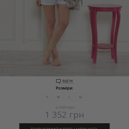
ВІДГУК
Розміри:
S
M
L
XL
2 590
грн
1 352
грн