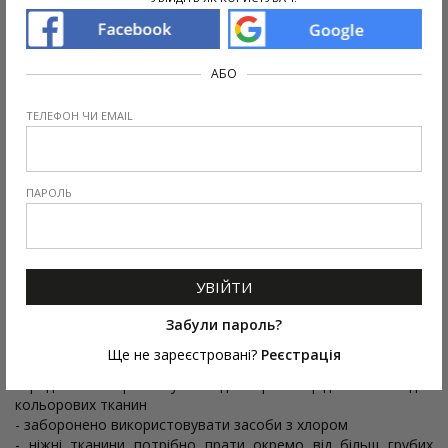
шву
Стегна (напівобхват)
42
44
46
48
50
АБО
Талія (напівобхват)
30
32
34
36
39
ТЕЛЕФОН ЧИ EMAIL
Довжина худі по спині
55
56
57
59
61
Груди (напівобхват)
48
50
52
53
55
ПАРОЛЬ
Від плеча до плеча
42
44
46
48
50
Довжина рукава
57
58
59
60
61
Параметри моделі: 88-65-93. Вона вдягнена у розмір L.
УВІЙТИ
Догляд
:
Забули пароль?
- прати при температурі 30°С
Ще не зареєстровані?
Реєстрація
- прання та віджим в машинці тільки на низьких оборотах
- радимо використовувати для прання рідкі засоби для
кольорових тканин
- заборонено використовувати засоби з хлором
- ніжні тканини потрібно прати окремо від більш грубих