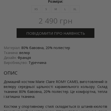
Розміри:
XS
S
M
L
XL
2 490
грн
ПОВІДОМИТИ ПРО НАЯВНІСТЬ
Матеріал:
80% бавовна, 20% поліестер
Тканина:
велюр
Дизайн:
Франція
Виробництво:
Туреччина
ОПИС
Домашній костюм Marie Claire ROMY CAMEL виготовлений із
велюру середньої щільності карамельного кольору. Склад
тканини: 80% бавовна, 20% поліестер. Це комфортна, тепла
і затишна тканина.
Костюм у спортивному стилі складається із штанів-кюлотів