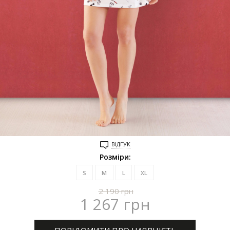
ВІДГУК
Розміри:
S
M
L
XL
2 190
грн
1 267
грн