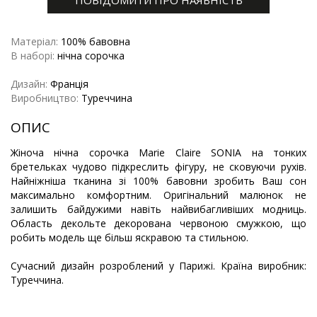
ПОВІДОМИТИ ПРО НАЯВНІСТЬ
Матеріал:
100% бавовна
В наборі:
нічна сорочка
Дизайн:
Франція
Виробництво:
Туреччина
ОПИС
Жіноча нічна сорочка Marie Claire SONIA на тонких
бретельках чудово підкреслить фігуру, не сковуючи рухів.
Найніжніша тканина зі 100% бавовни зробить Ваш сон
максимально комфортним. Оригінальний малюнок не
залишить байдужими навіть найвибагливіших модниць.
Область декольте декорована червоною смужкою, що
робить модель ще більш яскравою та стильною.
Сучасний дизайн розроблений у Парижі. Країна виробник:
Туреччина.